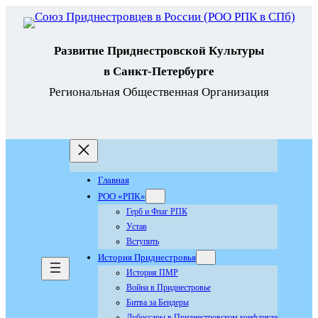
Перейти
к
Развитие Приднестровской Культуры
содержимому
в Санкт-Петербурге
Региональная Общественная Организация
Главная
РОО «РПК»
Герб и Флаг РПК
Устав
Вступить
История Приднестровья
История ПМР
Война в Приднестровье
Битва за Бендеры
Дубоссары в Приднестровском конфликте